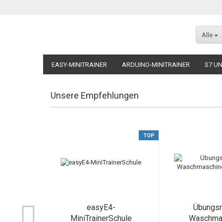
Alle
EASY-MINITRAINER
ARDUINO-MINITRAINER
S7 UN
MODELLE FÜR ALLE MINITRAINER
ZUBEHÖR FÜR ALLE
Unsere Empfehlungen
TOP
easyE4-
Übungs
MiniTrainerSchule
Waschma