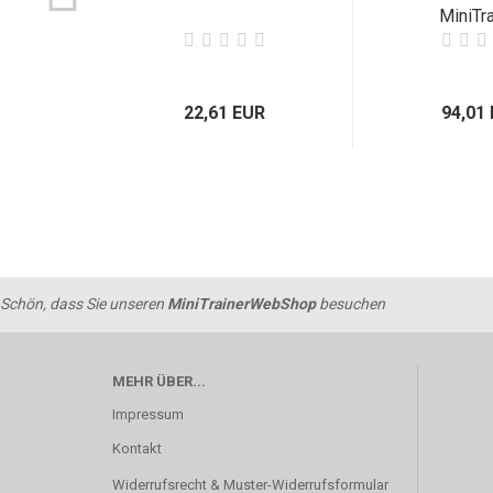
MiniTra
22,61 EUR
94,01
Schön, dass Sie unseren
MiniTrainerWebShop
besuchen
MEHR ÜBER...
Impressum
Kontakt
Widerrufsrecht & Muster-Widerrufsformular