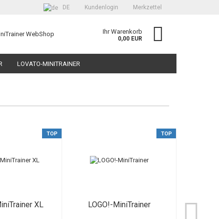
DE
Kundenlogin
Merkzettel
Ihr Warenkorb
iniTrainer WebShop
0,00 EUR
R
LOVATO-MINITRAINER
R-SET FÜR DEN TECHNIKUNTERRICHT
SUCHEN
ÜBER UNS
TOP
TOP
erstellen
ort vergessen?
niTrainer XL
LOGO!-MiniTrainer
S7-Min