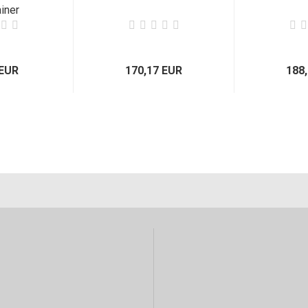
iner
 EUR
170,17 EUR
188