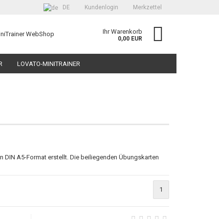
DE
Kundenlogin
Merkzettel
Ihr Warenkorb
iniTrainer WebShop
0,00 EUR
R
LOVATO-MINITRAINER
R-SET FÜR DEN TECHNIKUNTERRICHT
SUCHEN
ÜBER UNS
erstellen
ort vergessen?
n DIN A5-Format erstellt. Die beiliegenden Übungskarten
1