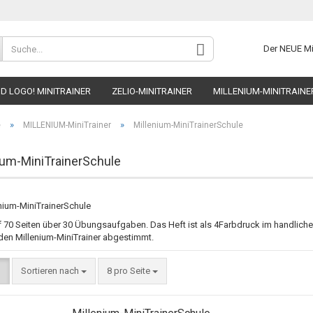
Sprache auswählen
Der NEUE M
D LOGO! MINITRAINER
ZELIO-MINITRAINER
MILLENIUM-MINITRAINE
Wohnort
 MINITRAINER
FISCHERTECHNIK-MINITRAINER
AUTOMATION-STARTE
»
»
e
MILLENIUM-MiniTrainer
Millenium-MiniTrainerSchule
ium-MiniTrainerSchule
Konto 
nium-MiniTrainerSchule
Passw
f 70 Seiten über 30 Übungsaufgaben. Das Heft ist als 4Farbdruck im handliche
den Millenium-MiniTrainer abgestimmt.
Sortieren nach
8 pro Seite