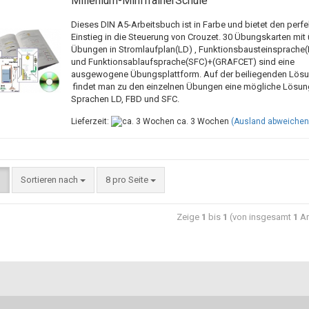
Millenium-MiniTrainerSchule
Dieses DIN A5-Arbeitsbuch ist in Farbe und bietet den perf
Einstieg in die Steuerung von Crouzet. 30 Übungskarten mit 
Übungen in Stromlaufplan(LD) , Funktionsbausteinsprache
und Funktionsablaufsprache(SFC)+(GRAFCET) sind eine
ausgewogene Übungsplattform. Auf der beiliegenden Lös
findet man zu den einzelnen Übungen eine mögliche Lösun
Sprachen LD, FBD und SFC.
Lieferzeit:
ca. 3 Wochen
(Ausland abweichen
Sortieren nach
8 pro Seite
Zeige
1
bis
1
(von insgesamt
1
Ar