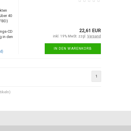
ekten
über 40
(FBD)
22,61 EUR
ungs-CD
inkl. 19% MwSt. zzgl.
Versand
g in den
IN DEN WARENKORB
d)
1
tikeln)