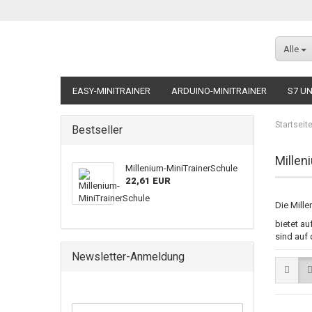
Alle
EASY-MINITRAINER
ARDUINO-MINITRAINER
S7 UN
MODELLE FÜR ALLE MINITRAINER
ZUBEHÖR FÜR ALLE
Startseit
Bestseller
Millen
Millenium-MiniTrainerSchule
22,61 EUR
Die Mille
bietet au
sind auf 
Newsletter-Anmeldung