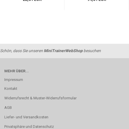
Schön, dass Sie unseren
MiniTrainerWebShop
besuchen
MEHR ÜBER...
Impressum
Kontakt
Widerrufsrecht & Muster-Widerrufsformular
AGB
Liefer- und Versandkosten
Privatsphäre und Datenschutz