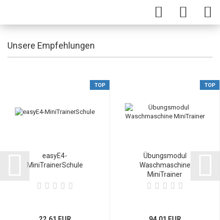
Unsere Empfehlungen
TOP
TOP
easyE4-
Übungsmodul
MiniTrainerSchule
Waschmaschine
MiniTrainer
22,61 EUR
94,01 EUR