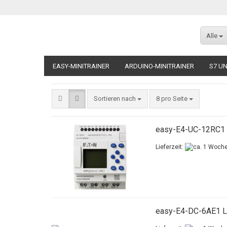
Alle
EASY-MINITRAINER
ARDUINO-MINITRAINER
S7 UN
MODELLE FÜR ALLE MINITRAINER
ZUBEHÖR FÜR ALLE
Sortieren nach
8 pro Seite
easy-E4-UC-12RC1
Lieferzeit:
easy-E4-DC-6AE1 Lo