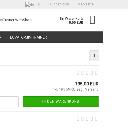
DE
Kundenlogin
Merkzettel
Ihr Warenkorb
iniTrainer WebShop
0,00 EUR
R
LOVATO-MINITRAINER
R-SET FÜR DEN TECHNIKUNTERRICHT
1
SUCHEN
ÜBER UNS
erstellen
195,00 EUR
inkl. 19% MwSt. zzgl.
Versand
ort vergessen?
IN DEN WARENKORB