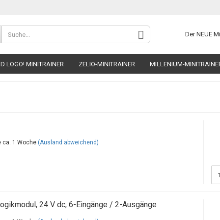
Sprache auswählen
Der NEUE M
D LOGO! MINITRAINER
ZELIO-MINITRAINER
MILLENIUM-MINITRAINE
Wohnort
 MINITRAINER
FISCHERTECHNIK-MINITRAINER
AUTOMATION-STARTE
ca. 1 Woche
(Ausland abweichend)
Konto 
Passw
gikmodul, 24 V dc, 6-Eingänge / 2-Ausgänge